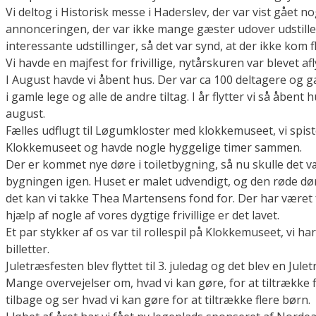
Vi deltog i Historisk messe i Haderslev, der var vist gået n
annonceringen, der var ikke mange gæster udover udstille
interessante udstillinger, så det var synd, at der ikke kom f
Vi havde en majfest for frivillige, nytårskuren var blevet af
I August havde vi åbent hus. Der var ca 100 deltagere og gan
i gamle lege og alle de andre tiltag. I år flytter vi så åbent hu
august.
Fælles udflugt til Løgumkloster med klokkemuseet, vi spi
Klokkemuseet og havde nogle hyggelige timer sammen.
Der er kommet nye døre i toiletbygning, så nu skulle det 
bygningen igen. Huset er malet udvendigt, og den røde dør
det kan vi takke Thea Martensens fond for. Der har været 
hjælp af nogle af vores dygtige frivillige er det lavet.
Et par stykker af os var til rollespil på Klokkemuseet, vi 
billetter.
Juletræsfesten blev flyttet til 3. juledag og det blev en Jul
Mange overvejelser om, hvad vi kan gøre, for at tiltrække fl
tilbage og ser hvad vi kan gøre for at tiltrække flere børn.