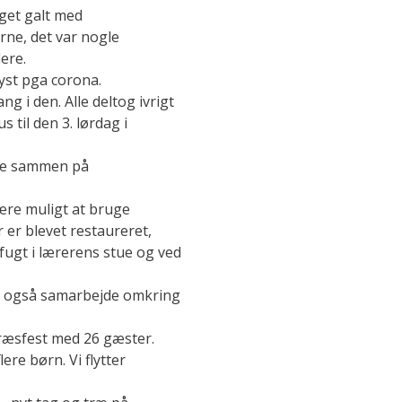
oget galt med
rne, det var nogle
lere.
lyst pga corona.
g i den. Alle deltog ivrigt
s til den 3. lørdag i
ste sammen på
være muligt at bruge
 er blevet restaureret,
fugt i lærerens stue og ved
har også samarbejde omkring
etræsfest med 26 gæster.
ere børn. Vi flytter