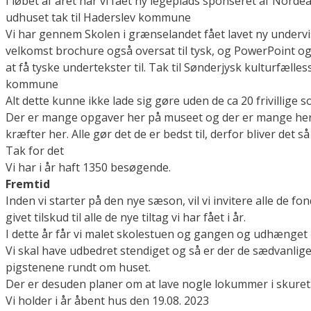
I løbet af året har vi fået ny legeplads sponseret af Nordea
udhuset tak til Haderslev kommune
Vi har gennem Skolen i grænselandet fået lavet ny underv
velkomst brochure også oversat til tysk, og PowerPoint og 
at få tyske undertekster til. Tak til Sønderjysk kulturfæll
kommune
Alt dette kunne ikke lade sig gøre uden de ca 20 frivillige s
Der er mange opgaver her på museet og der er mange he
kræfter her. Alle gør det de er bedst til, derfor bliver det så
Tak for det
Vi har i år haft 1350 besøgende.
Fremtid
Inden vi starter på den nye sæson, vil vi invitere alle de f
givet tilskud til alle de nye tiltag vi har fået i år.
I dette år får vi malet skolestuen og gangen og udhænget 
Vi skal have udbedret stendiget og så er der de sædvanli
pigstenene rundt om huset.
Der er desuden planer om at lave nogle lokummer i skuret
Vi holder i år åbent hus den 19.08. 2023