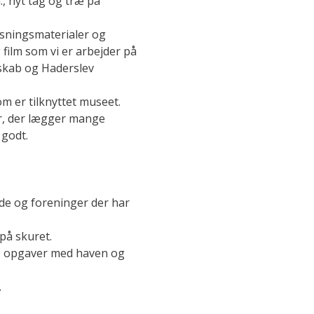
., nyt tag og træ på
isningsmaterialer og
film som vi er arbejder på
esskab og Haderslev
om er tilknyttet museet.
r, der lægger mange
 godt.
onde og foreninger der har
på skuret.
ge opgaver med haven og
.