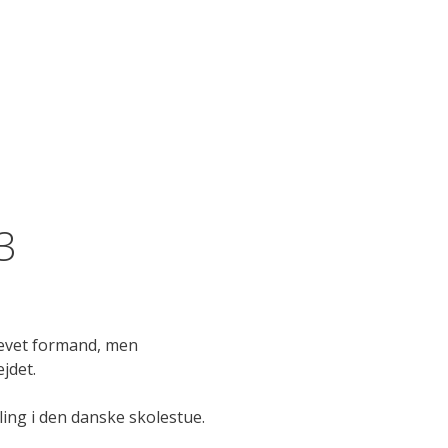
3
blevet formand, men
jdet.
ling i den danske skolestue.